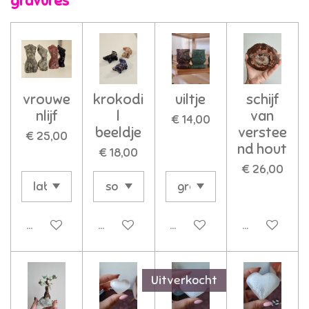
gravures
vrouwe
krokodi
uiltje
schijf
nlijf
l
van
€ 14,00
beeldje
verstee
€ 25,00
nd hout
€ 18,00
€ 26,00
In winkelwagen
In winkelwagen
In winkelwagen
In winkelwa
Uitverkocht