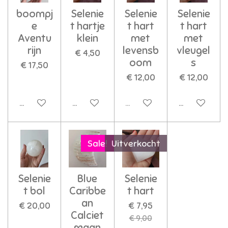
boompj
Selenie
Selenie
Selenie
e
t hartje
t hart
t hart
Aventu
klein
met
met
rijn
levensb
vleugel
€ 4,50
oom
s
€ 17,50
€ 12,00
€ 12,00
In winkelwagen
In winkelwagen
Uitverkocht
In winkelwa
Sale!
Uitverkocht
Selenie
Blue
Selenie
t bol
Caribbe
t hart
an
€ 20,00
€ 7,95
Calciet
€ 9,00
maan