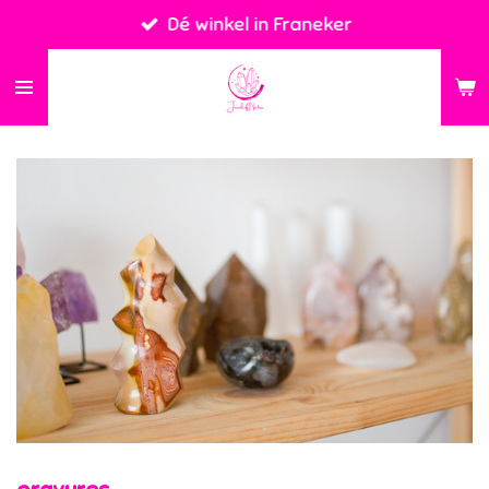
Dé winkel in Franeker
Ga
direct
naar
de
hoofdinhoud