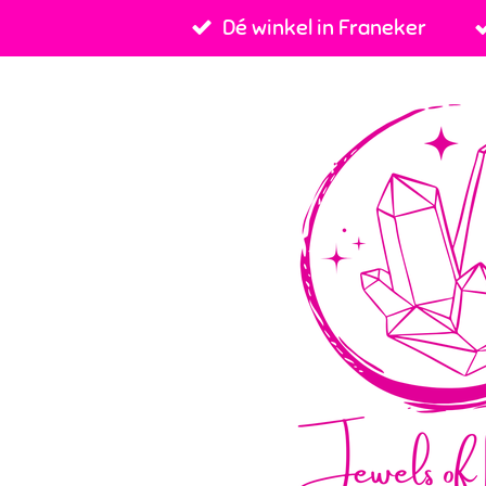
Dé winkel in Franeker
Ga
direct
naar
de
hoofdinhoud