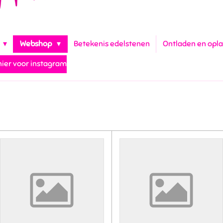
Webshop
Betekenis edelstenen
Ontladen en opl
 hier voor instagram