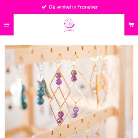
Dé winkel in Franeker
Ga
direct
naar
de
hoofdinhoud