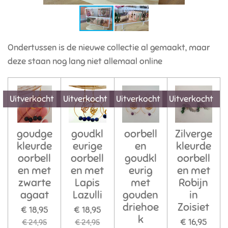
Ondertussen is de nieuwe collectie al gemaakt, maar
deze staan nog lang niet allemaal online
Uitverkocht
Uitverkocht
Uitverkocht
Uitverkocht
goudge
goudkl
oorbell
Zilverge
kleurde
eurige
en
kleurde
oorbell
oorbell
goudkl
oorbell
en met
en met
eurig
en met
zwarte
Lapis
met
Robijn
agaat
Lazulli
gouden
in
driehoe
Zoisiet
€ 18,95
€ 18,95
k
€ 16,95
€ 24,95
€ 24,95