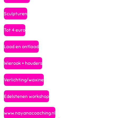
Sculpturen
Tot 4 euro
Laad en ontlaad
Wierook + houders
Verlichting/waxine
Edelstenen workshop
www.nayanacoaching.nl