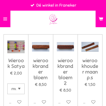
Dé winkel in Franeker
Ga
direct
naar
de
hoofdinhoud
Wieroo
wieroo
wieroo
wieroo
k Satya
kbrand
kbrand
khoude
er
er
r maan
€ 2,00
bloem
bloem
p.s
2
€ 8,50
€ 1,50
€ 8,50
In winkelwagen
In winkelwagen
In winkelwagen
In winkelwa