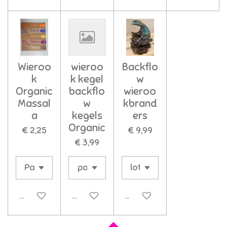
Wieroo
wieroo
Backflo
k
k kegel
w
Organic
backflo
wieroo
Massal
w
kbrand
a
kegels
ers
Organic
€ 2,25
€ 9,99
€ 3,99
In winkelwagen
In winkelwagen
In winkelwagen