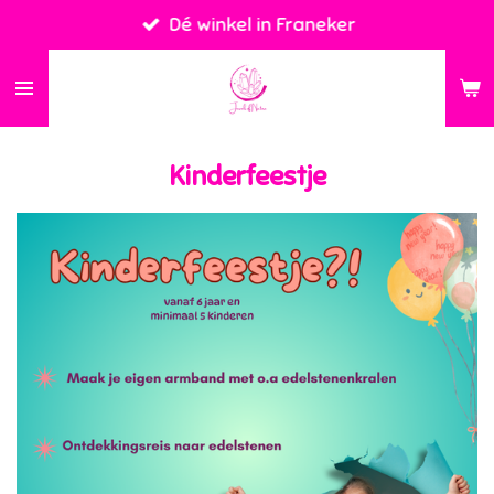
Dé winkel in Franeker
Ga
direct
naar
de
hoofdinhoud
Kinderfeestje