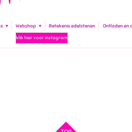
ps
Webshop
Betekenis edelstenen
Ontladen en 
klik hier voor instagram
TOP