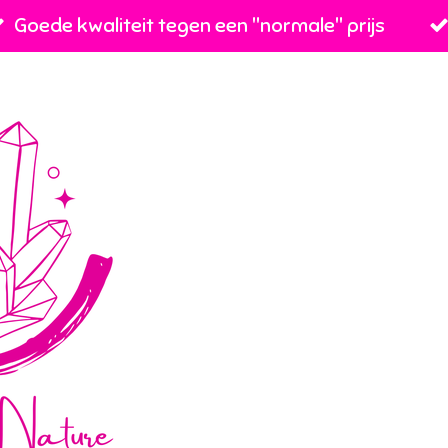
Goede kwaliteit tegen een ''normale'' prijs