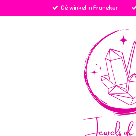
Dé winkel in Franeker
Ga
direct
naar
de
hoofdinhoud