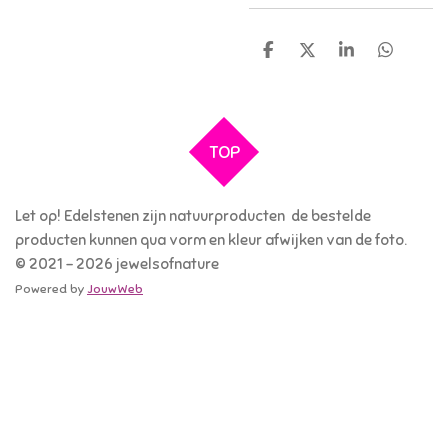
D
D
S
D
e
e
h
e
l
e
a
l
e
l
r
e
n
e
n
TOP
Let op! Edelstenen zijn natuurproducten de bestelde
producten kunnen qua vorm en kleur afwijken van de foto.
© 2021 - 2026 jewelsofnature
Powered by
JouwWeb