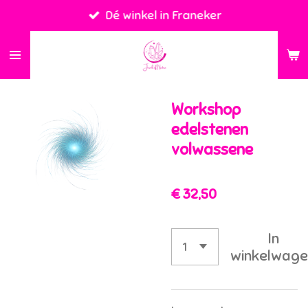
Dé winkel in Franeker
Ga
direct
naar
de
hoofdinhoud
Workshop
edelstenen
volwassene
€ 32,50
In
winkelwage