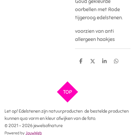
Goud gekleurde
oorbellen met Rode
tijgeroog edelstenen.
voorzien van anti
allergeen haakjes
D
D
S
D
e
e
h
e
l
e
a
l
e
l
r
e
n
e
n
TOP
Let op! Edelstenen zijn natuurproducten de bestelde producten
kunnen qua vorm en kleur afwijken van de foto.
© 2021 - 2026 jewelsofnature
Powered by
JouwWeb