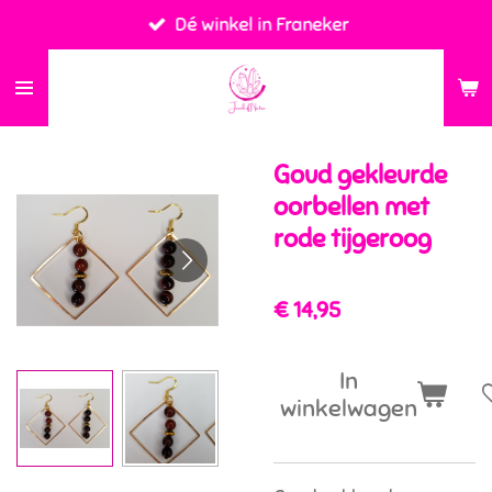
Dé winkel in Franeker
Ga
direct
naar
de
hoofdinhoud
Goud gekleurde
oorbellen met
rode tijgeroog
€ 14,95
In
winkelwagen