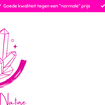
Goede kwaliteit tegen een ''normale'' prijs