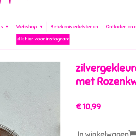
ps
Webshop
Betekenis edelstenen
Ontladen en 
klik hier voor instagram
zilvergekleu
met Rozenkw
€ 10,99
In winkelwagen