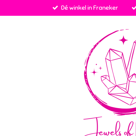
Dé winkel in Franeker
Ga
direct
naar
de
hoofdinhoud