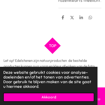
rozenkwarts theelicht.
D
D
S
D
e
e
h
e
l
e
a
l
e
l
r
e
n
e
n
TOP
Let op! Edelstenen zijn natuurproducten de bestelde
producten kunnen qua vorm en kleur afwijken van de foto.
Deze website gebruikt cookies voor analyse-
© 2021 - 2026 jewelsofnature
doeleinden en/of het tonen van advertenties.
Powered by
JouwWeb
Door gebruik te blijven maken van de site gaat
u hiermee akkoord.
Akkoord
E-mailadres
Telefoonnummer
Kaart
Instagram
WhatsApp