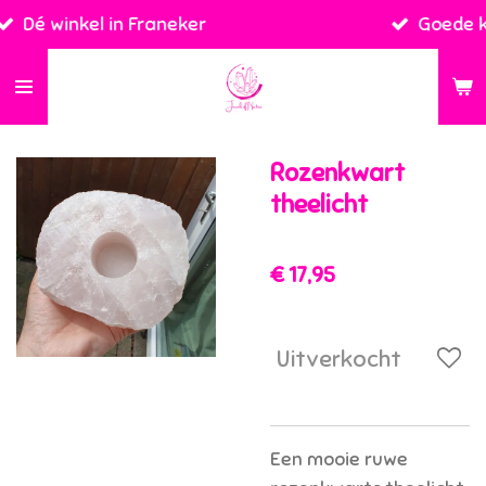
 Franeker
Goede kwaliteit tegen ee
Ga
direct
naar
de
hoofdinhoud
Rozenkwart
theelicht
€ 17,95
Uitverkocht
Een mooie ruwe