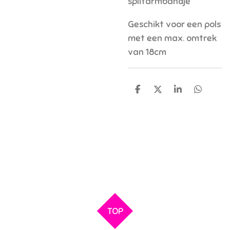
splitarmbandje
Geschikt voor een pols
met een max. omtrek
van 18cm
D
D
S
D
e
e
h
e
l
e
a
l
e
l
r
e
n
e
n
TOP