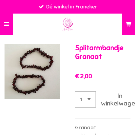
Dé winkel in Franeker
Ga
direct
naar
de
hoofdinhoud
Splitarmbandje
Granaat
€ 2,00
In
winkelwage
Granaat