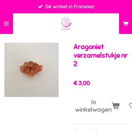
Dé winkel in Franeker
Ga
direct
naar
de
hoofdinhoud
Aragoniet
verzamelstukje nr
2
€ 3,00
In
winkelwagen