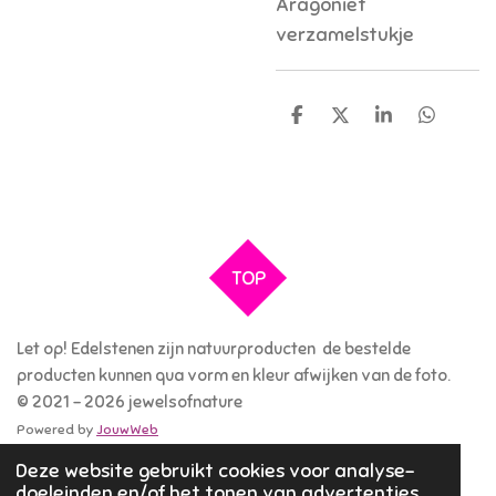
Aragoniet
verzamelstukje
D
D
S
D
e
e
h
e
l
e
a
l
e
l
r
e
n
e
n
TOP
Let op! Edelstenen zijn natuurproducten de bestelde
producten kunnen qua vorm en kleur afwijken van de foto.
© 2021 - 2026 jewelsofnature
Powered by
JouwWeb
Deze website gebruikt cookies voor analyse-
doeleinden en/of het tonen van advertenties.