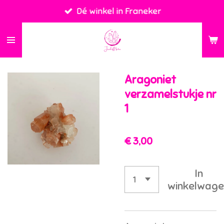
Dé winkel in Franeker
Ga
direct
naar
de
hoofdinhoud
Aragoniet
verzamelstukje nr
1
€ 3,00
In
winkelwage