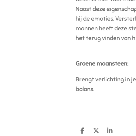
Naast deze eigenschap
hij de emoties. Verster
mannen heeft deze ste
het terug vinden van h
Groene maansteen:
Brengt verlichting in j
balans.
D
D
S