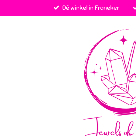
Dé winkel in Franeker
Ga
direct
naar
de
hoofdinhoud