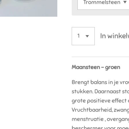
In winke
Maansteen - groen
Brengt balans in je vr
stukken. Daarnaast st
grote positieve effect
Vruchtbaarheid, zwan
menstruatie , overgan
beschermer voor moed