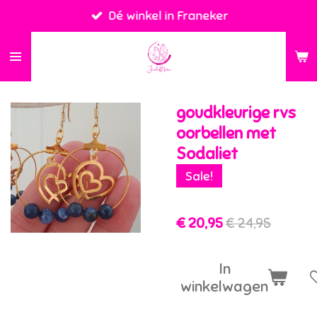
Dé winkel in Franeker
Ga
direct
naar
de
hoofdinhoud
goudkleurige rvs
oorbellen met
Sodaliet
Sale!
€ 20,95
€ 24,95
In
winkelwagen