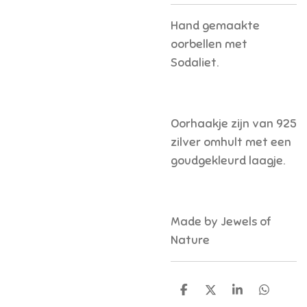
Hand gemaakte
oorbellen met
Sodaliet.
Oorhaakje zijn van 925
zilver omhult met een
goudgekleurd laagje.
Made by Jewels of
Nature
D
D
S
D