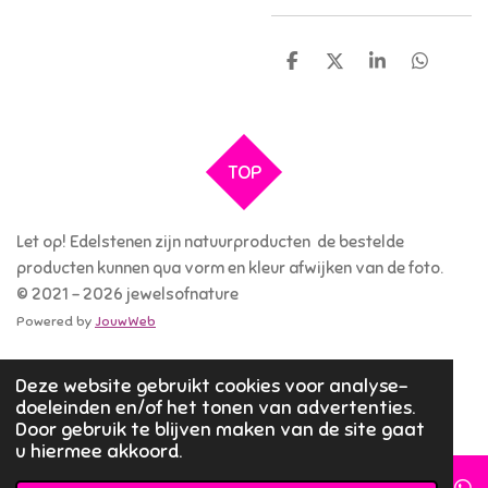
D
D
S
D
e
e
h
e
l
e
a
l
e
l
r
e
n
e
n
TOP
Let op! Edelstenen zijn natuurproducten de bestelde
producten kunnen qua vorm en kleur afwijken van de foto.
© 2021 - 2026 jewelsofnature
Powered by
JouwWeb
Deze website gebruikt cookies voor analyse-
doeleinden en/of het tonen van advertenties.
Door gebruik te blijven maken van de site gaat
u hiermee akkoord.