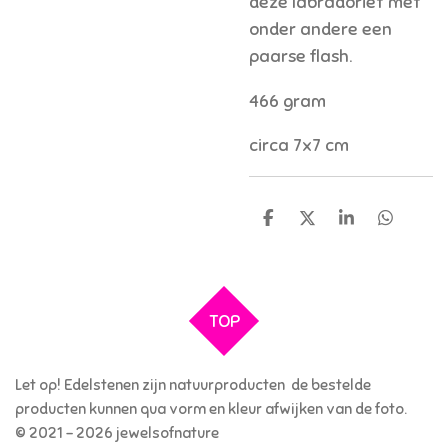
deze labradoriet met
onder andere een
paarse flash.
466 gram
circa 7x7 cm
D
D
S
D
e
e
h
e
l
e
a
l
e
l
r
e
n
e
n
TOP
Let op! Edelstenen zijn natuurproducten de bestelde
producten kunnen qua vorm en kleur afwijken van de foto.
© 2021 - 2026 jewelsofnature