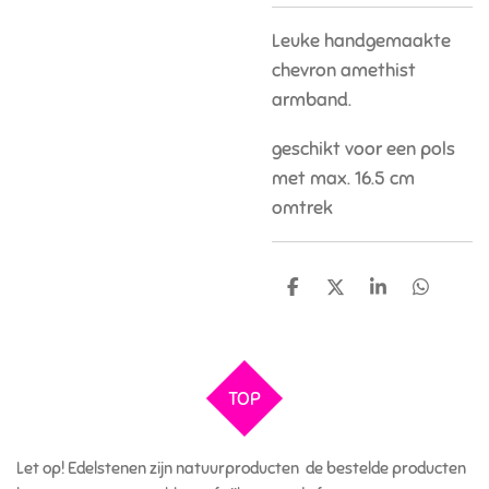
Leuke handgemaakte
chevron amethist
armband.
geschikt voor een pols
met max. 16.5 cm
omtrek
D
D
S
D
e
e
h
e
l
e
a
l
e
l
r
e
n
e
n
TOP
Let op! Edelstenen zijn natuurproducten de bestelde producten