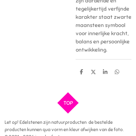
zijn aardende en
tegelijkertijd verfijnde
karakter staat zwarte
maansteen symbool
voor innerlijke kracht,
balans en persoonlijke
ontwikkeling.
D
D
S
D
e
e
h
e
l
e
a
l
e
l
r
e
n
e
n
TOP
Let op! Edelstenen zijn natuurproducten de bestelde
producten kunnen qua vorm en kleur afwijken van de foto.