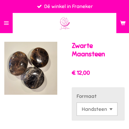
Dé winkel in Franeker
Ga
direct
naar
de
hoofdinhoud
Zwarte
Maansteen
€ 12,00
Formaat