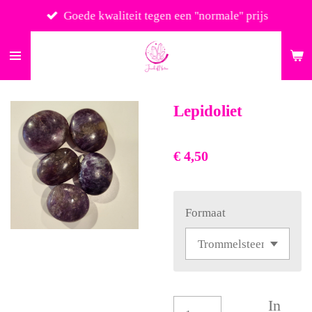
Ga
Goede kwaliteit tegen een ''normale'' prijs
direct
naar
de
hoofdinhoud
Lepidoliet
€ 4,50
Formaat
In