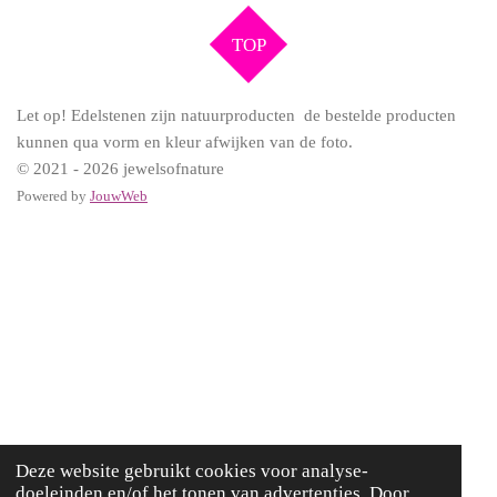
n
e
n
TOP
Let op! Edelstenen zijn natuurproducten de bestelde producten
kunnen qua vorm en kleur afwijken van de foto.
© 2021 - 2026 jewelsofnature
Powered by
JouwWeb
Deze website gebruikt cookies voor analyse-
doeleinden en/of het tonen van advertenties. Door