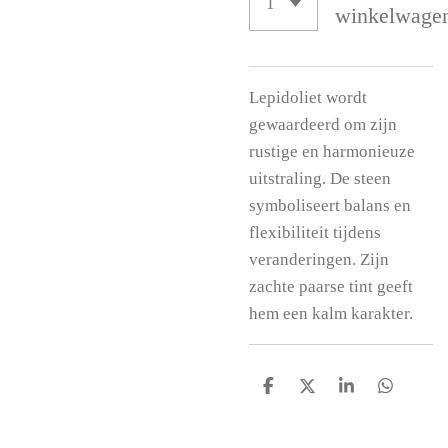
winkelwage
Lepidoliet wordt
gewaardeerd om zijn
rustige en harmonieuze
uitstraling. De steen
symboliseert balans en
flexibiliteit tijdens
veranderingen. Zijn
zachte paarse tint geeft
hem een kalm karakter.
D
D
S
D
e
e
h
e
l
e
a
l
e
l
r
e