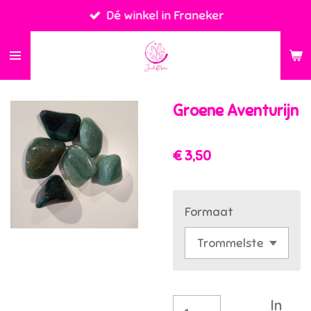
Dé winkel in Franeker
Ga
direct
naar
de
hoofdinhoud
Groene Aventurijn
€ 3,50
Formaat
In