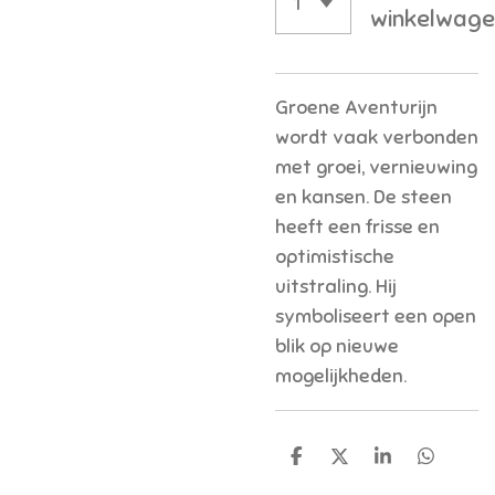
winkelwage
Groene Aventurijn
wordt vaak verbonden
met groei, vernieuwing
en kansen. De steen
heeft een frisse en
optimistische
uitstraling. Hij
symboliseert een open
blik op nieuwe
mogelijkheden.
D
D
S
D
e
e
h
e