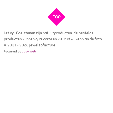
l
e
a
l
e
l
r
e
n
e
n
TOP
Let op! Edelstenen zijn natuurproducten de bestelde
producten kunnen qua vorm en kleur afwijken van de foto.
© 2021 - 2026 jewelsofnature
Powered by
JouwWeb