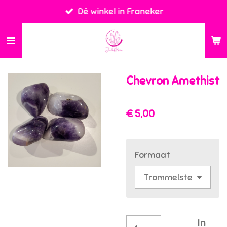
Dé winkel in Franeker
Ga
direct
naar
de
hoofdinhoud
Chevron Amethist
€ 5,00
Formaat
In