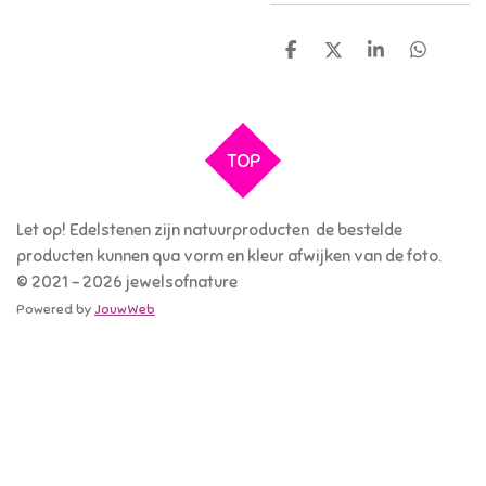
D
D
S
D
e
e
h
e
l
e
a
l
e
l
r
e
n
e
n
TOP
Let op! Edelstenen zijn natuurproducten de bestelde
producten kunnen qua vorm en kleur afwijken van de foto.
© 2021 - 2026 jewelsofnature
Powered by
JouwWeb