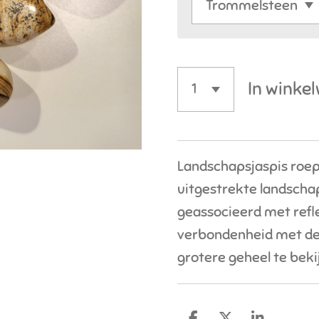
In winke
Landschapsjaspis roep
uitgestrekte landscha
geassocieerd met refle
verbondenheid met de a
grotere geheel te beki