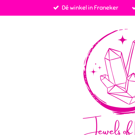
Dé winkel in Franeker
Ga
direct
naar
de
hoofdinhoud