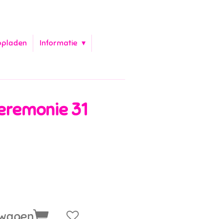
opladen
Informatie
eremonie 31
lwagen