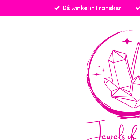
Dé winkel in Franeker
Ga
direct
naar
de
hoofdinhoud