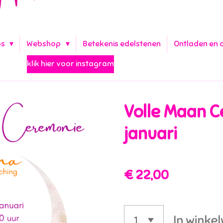
ps
Webshop
Betekenis edelstenen
Ontladen en 
klik hier voor instagram
Volle Maan C
januari
€ 22,00
In winke