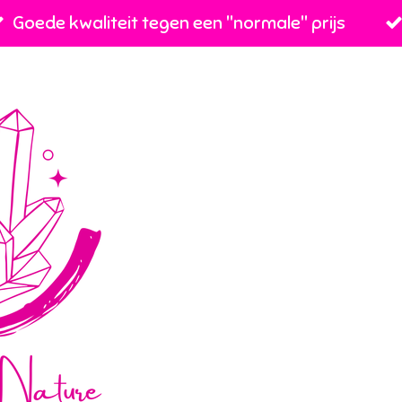
Goede kwaliteit tegen een ''normale'' prijs