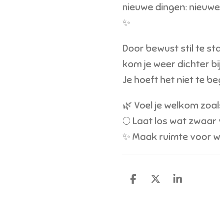
nieuwe dingen: nieuwe 
✨
Door bewust stil te sta
kom je weer dichter bi
Je hoeft het niet te be
🌿 Voel je welkom zoal
🌕 Laat los wat zwaar 
✨ Maak ruimte voor 
D
D
S
e
e
h
l
e
a
e
l
r