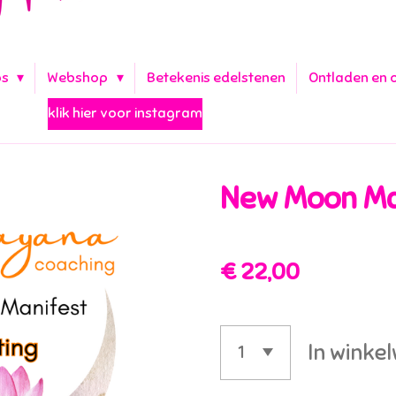
ps
Webshop
Betekenis edelstenen
Ontladen en 
klik hier voor instagram
New Moon Ma
€ 22,00
In winke