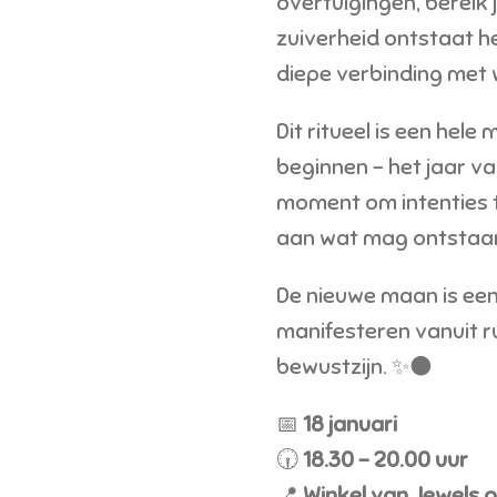
overtuigingen, bereik 
zuiverheid ontstaat h
diepe verbinding met w
Dit ritueel is een hele
beginnen – het jaar v
moment om intenties t
aan wat mag ontstaa
De nieuwe maan is een
manifesteren vanuit r
bewustzijn. ✨🌑
📅
18 januari
🕡
18.30 – 20.00 uur
📍
Winkel van Jewels o