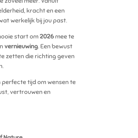
je zóveel meer. Vanuit
elderheid, kracht en een
at werkelijk bij jou past.
 mooie start om
2026
mee te
an
vernieuwing
. Een bewust
e zetten die richting geven
n.
 perfecte tijd om wensen te
ust, vertrouwen en
f Nature