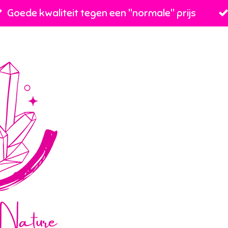
Goede kwaliteit tegen een ''normale'' prijs