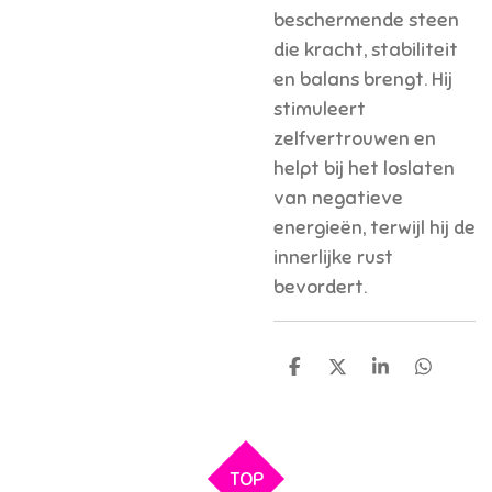
beschermende steen
die kracht, stabiliteit
en balans brengt. Hij
stimuleert
zelfvertrouwen en
helpt bij het loslaten
van negatieve
energieën, terwijl hij de
innerlijke rust
bevordert.
D
D
S
D
e
e
h
e
l
e
a
l
e
l
r
e
n
e
n
TOP