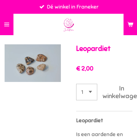
Dé winkel in Franeker
Ga
direct
naar
de
hoofdinhoud
Leopardiet
€ 2,00
In
winkelwage
Leopardiet
Is een aardende en