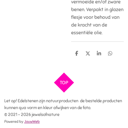
vermoeide en/of zware
benen. Verpakt in glazen
flesje voor behoud van
de kracht van de
essentiële olie.
D
D
S
D
e
e
h
e
l
e
a
l
e
l
r
e
n
e
n
TOP
Let op! Edelstenen zijn natuurproducten de bestelde producten
kunnen qua vorm en kleur afwijken van de foto.
© 2021 - 2026 jewelsofnature
Powered by
JouwWeb