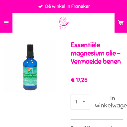
Dé winkel in Franeker
Ga
direct
naar
de
hoofdinhoud
Essentiële
magnesium olie -
Vermoeide benen
€ 17,25
In
winkelwag