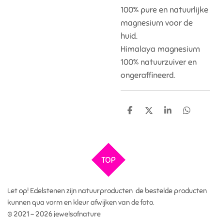
100% pure en natuurlijke
magnesium voor de
huid.
Himalaya magnesium
100% natuurzuiver en
ongeraffineerd.
D
D
S
D
e
e
h
e
l
e
a
l
e
l
r
e
n
e
n
TOP
Let op! Edelstenen zijn natuurproducten de bestelde producten
kunnen qua vorm en kleur afwijken van de foto.
© 2021 - 2026 jewelsofnature