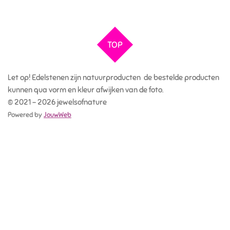
e
e
h
e
l
e
a
l
e
l
r
e
n
e
n
TOP
Let op! Edelstenen zijn natuurproducten de bestelde producten
kunnen qua vorm en kleur afwijken van de foto.
© 2021 - 2026 jewelsofnature
Powered by
JouwWeb