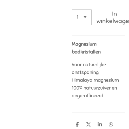
In
winkelwag
Magnesium
badkristallen
Voor natuurlijke
onstspaning.
Himalaya magnesium
100% natuurzuiver en
ongeraffineerd.
D
D
S
D