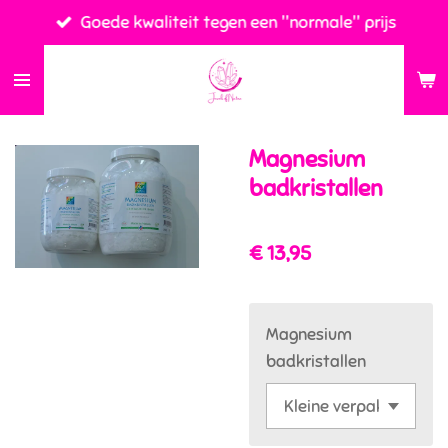
Goede kwaliteit tegen een ''normale'' prijs
Ga
direct
naar
de
hoofdinhoud
Magnesium
badkristallen
€ 13,95
Magnesium
badkristallen