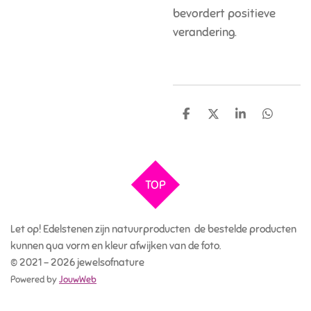
bevordert positieve
verandering.
D
D
S
D
e
e
h
e
l
e
a
l
e
l
r
e
n
e
n
TOP
Let op! Edelstenen zijn natuurproducten de bestelde producten
kunnen qua vorm en kleur afwijken van de foto.
© 2021 - 2026 jewelsofnature
Powered by
JouwWeb