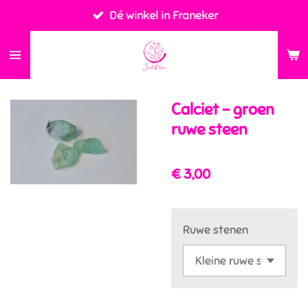
Dé winkel in Franeker
Ga
direct
naar
de
hoofdinhoud
Calciet - groen
ruwe steen
€ 3,00
Ruwe stenen