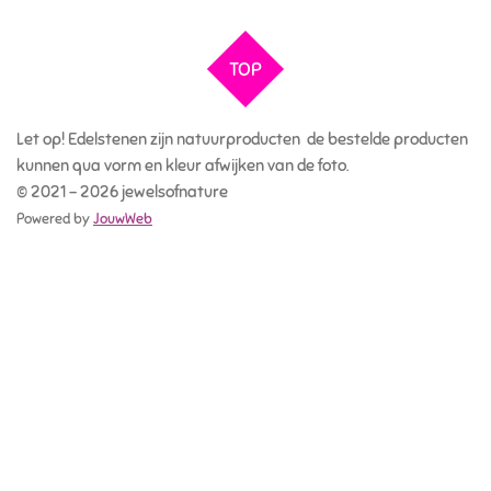
l
e
a
l
e
l
r
e
n
e
n
TOP
Let op! Edelstenen zijn natuurproducten de bestelde producten
kunnen qua vorm en kleur afwijken van de foto.
© 2021 - 2026 jewelsofnature
Powered by
JouwWeb