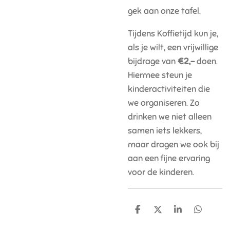
gek aan onze tafel.
Tijdens Koffietijd kun je,
als je wilt, een vrijwillige
bijdrage van
€2,-
doen.
Hiermee steun je
kinderactiviteiten die
we organiseren. Zo
drinken we niet alleen
samen iets lekkers,
maar dragen we ook bij
aan een fijne ervaring
voor de kinderen.
D
D
S
D
e
e
h
e