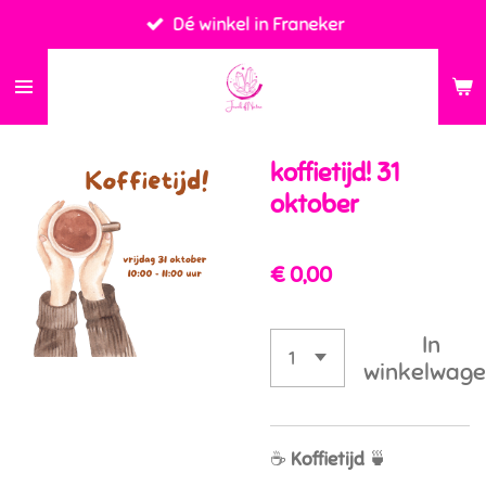
Dé winkel in Franeker
Ga
direct
naar
de
hoofdinhoud
koffietijd! 31
oktober
€ 0,00
In
winkelwag
☕
Koffietijd
🍵