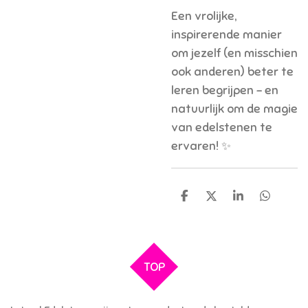
Een vrolijke,
inspirerende manier
om jezelf (en misschien
ook anderen) beter te
leren begrijpen – en
natuurlijk om de magie
van edelstenen te
ervaren! ✨
D
D
S
D
e
e
h
e
l
e
a
l
e
l
r
e
n
e
n
TOP