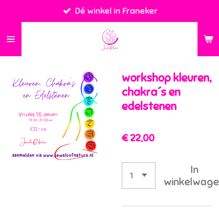
Dé winkel in Franeker
Ga
direct
naar
de
hoofdinhoud
workshop kleuren,
chakra´s en
edelstenen
€ 22,00
In
winkelwage