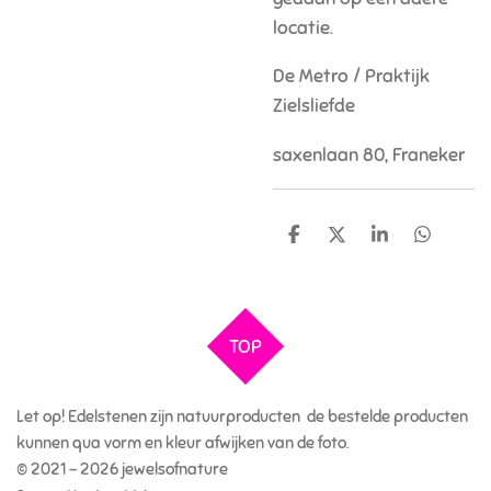
locatie.
De Metro / Praktijk
Zielsliefde
saxenlaan 80, Franeker
D
D
S
D
e
e
h
e
l
e
a
l
e
l
r
e
n
e
n
TOP
Let op! Edelstenen zijn natuurproducten de bestelde producten
kunnen qua vorm en kleur afwijken van de foto.
© 2021 - 2026 jewelsofnature