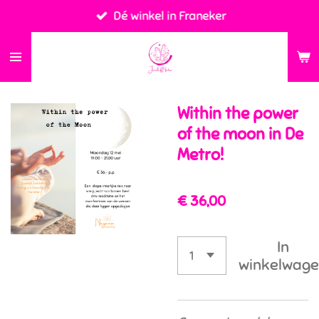
Dé winkel in Franeker
Ga
direct
naar
de
hoofdinhoud
Within the power
of the moon in De
Metro!
€ 36,00
In
winkelwag