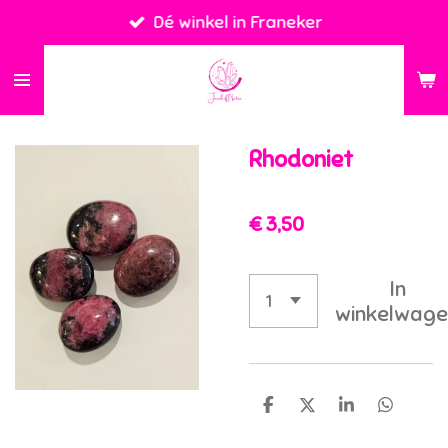
Dé winkel in Franeker
Ga
direct
naar
de
hoofdinhoud
Rhodoniet
€ 3,50
In
winkelwage
D
D
S
D
e
e
h
e