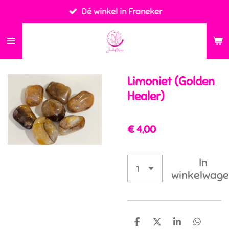
Dé winkel in Franeker
Ga
direct
naar
de
hoofdinhoud
Limoniet (Golden
Healer)
€ 4,00
In
winkelwag
D
D
S
D