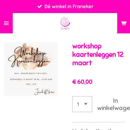
Dé winkel in Franeker
Ga
direct
naar
de
hoofdinhoud
workshop
kaartenleggen 12
maart
€ 60,00
In
winkelwage