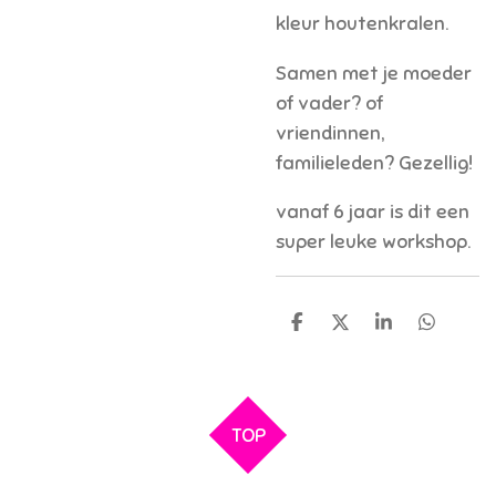
kleur houtenkralen.
Samen met je moeder
of vader? of
vriendinnen,
familieleden? Gezellig!
vanaf 6 jaar is dit een
super leuke workshop.
D
D
S
D
e
e
h
e
l
e
a
l
e
l
r
e
n
e
n
TOP