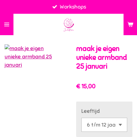
Workshops
Ga
direct
naar
de
hoofdinhoud
maak je eigen
unieke armband
25 januari
€ 15,00
Leeftijd