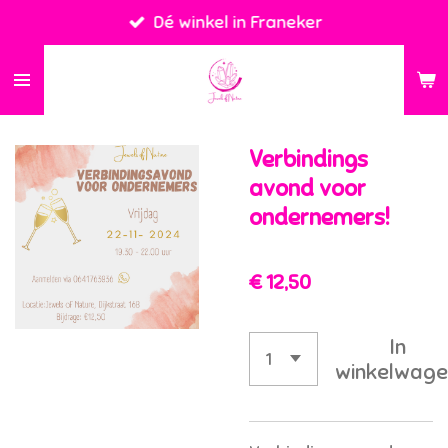
Dé winkel in Franeker
Ga
direct
naar
de
hoofdinhoud
Verbindings
avond voor
ondernemers!
€ 12,50
In
winkelwage