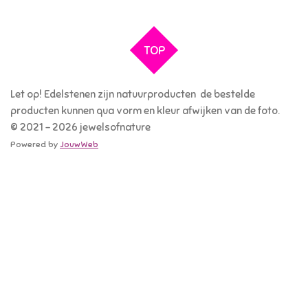
l
e
a
l
e
l
r
e
n
e
n
TOP
Let op! Edelstenen zijn natuurproducten de bestelde
producten kunnen qua vorm en kleur afwijken van de foto.
© 2021 - 2026 jewelsofnature
Powered by
JouwWeb