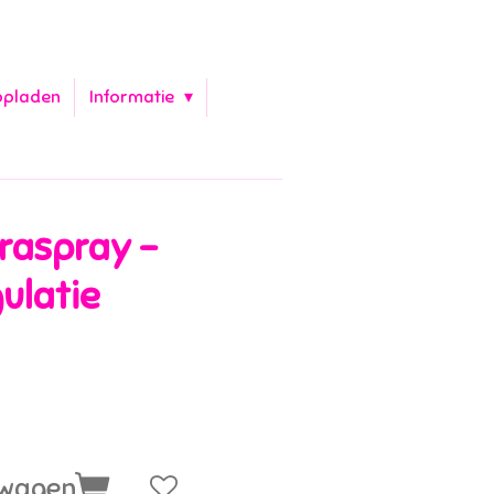
opladen
Informatie
raspray -
gulatie
lwagen