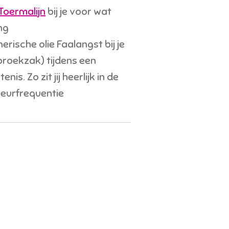
Toermalijn
bij je voor wat
ng
erische olie Faalangst bij je
 broekzak) tijdens een
s. Zo zit jij heerlijk in de
geurfrequentie