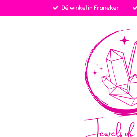
Dé winkel in Franeker
Ga
direct
naar
de
hoofdinhoud