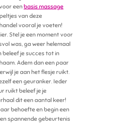
rvoor een
basis massage
peltjes van deze
handel vooral je voeten!
er. Stel je een moment voor
svol was, ga weer helemaal
n beleef je succes tot in
lichaam. Adem dan een paar
erwijl je aan het flesje ruikt.
ezelf een geuranker. Ieder
r ruikt beleef je je
haal dit een aantal keer!
naar behoefte en begin een
een spannende gebeurtenis