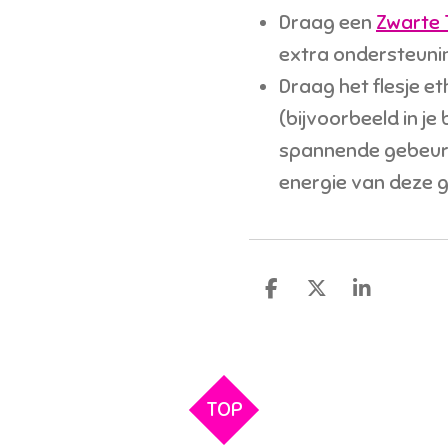
Draag een
Zwarte 
extra ondersteuni
Draag het flesje eth
(bijvoorbeeld in je
spannende gebeurteni
energie van deze 
D
D
S
e
e
h
l
e
a
e
l
r
n
e
TOP