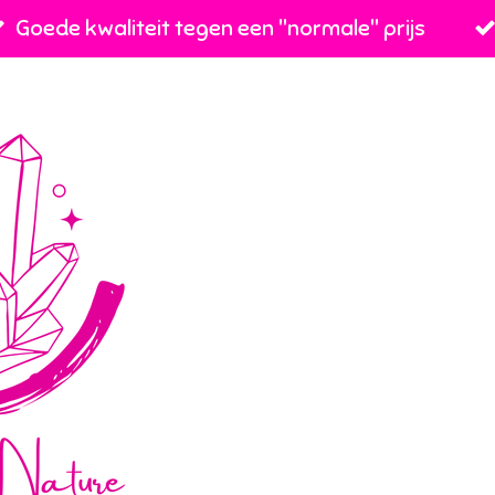
Goede kwaliteit tegen een ''normale'' prijs