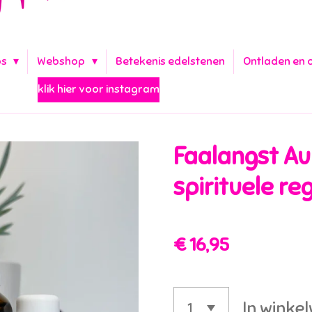
ps
Webshop
Betekenis edelstenen
Ontladen en 
klik hier voor instagram
Faalangst Au
spirituele re
€ 16,95
In winke