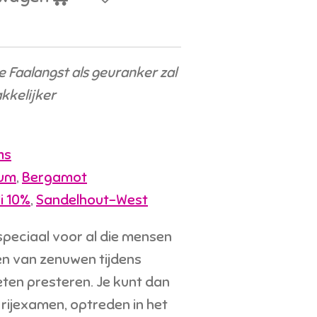
 Faalangst als geuranker zal
akkelijker
ms
cum
,
Bergamot
i 10%
,
Sandelhout-West
speciaal voor al die mensen
ben van zenuwen tijdens
en presteren. Je kunt dan
rijexamen, optreden in het