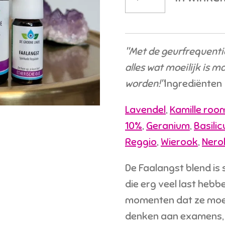
"Met de geurfrequentie
alles wat moeilijk is m
worden!"
Ingrediënten
Lavendel
,
Kamille roo
10%
,
Geranium
,
Basili
Reggio
,
Wierook
,
Nerol
De Faalangst blend is 
die erg veel last heb
momenten dat ze moet
denken aan examens, 