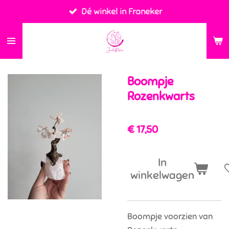
Dé winkel in Franeker
Ga
direct
naar
de
hoofdinhoud
Boompje
Rozenkwarts
€ 17,50
In
winkelwagen
Boompje voorzien van