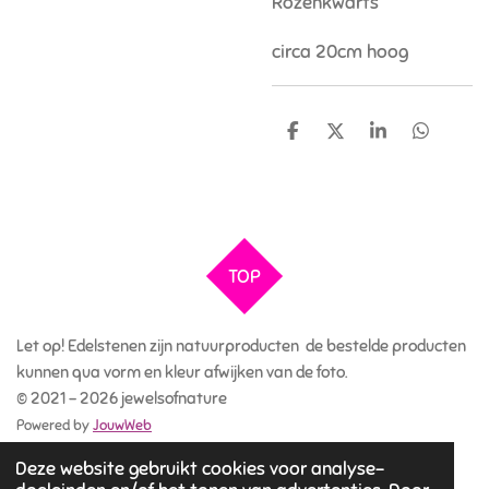
Rozenkwarts
circa 20cm hoog
D
D
S
D
e
e
h
e
l
e
a
l
e
l
r
e
n
e
n
TOP
Let op! Edelstenen zijn natuurproducten de bestelde producten
kunnen qua vorm en kleur afwijken van de foto.
© 2021 - 2026 jewelsofnature
Powered by
JouwWeb
Deze website gebruikt cookies voor analyse-