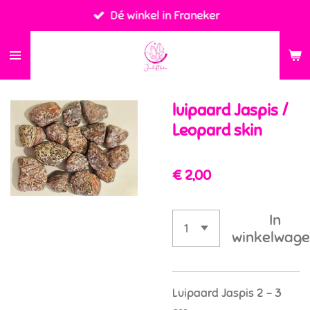
Dé winkel in Franeker
Ga
direct
naar
de
hoofdinhoud
luipaard Jaspis /
Leopard skin
€ 2,00
In
winkelwag
Luipaard Jaspis 2 - 3