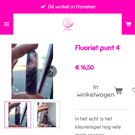
Dé winkel in Franeker
Ga
direct
naar
de
hoofdinhoud
Fluoriet punt 4
€ 16,50
In
winkelwagen
In het echt is het
kleurenspel nog vele