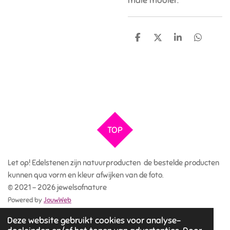
male mooier.
D
D
S
D
e
e
h
e
l
e
a
l
e
l
r
e
n
e
n
TOP
Let op! Edelstenen zijn natuurproducten de bestelde producten
kunnen qua vorm en kleur afwijken van de foto.
© 2021 - 2026 jewelsofnature
Powered by
JouwWeb
Deze website gebruikt cookies voor analyse-